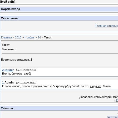
[
Мой сайт
]
Форма входа
Меню сайта
Главная страниц
Главная
»
2010
»
Ноябрь
»
24
» Текст
Текст
Текстотест
Всего комментариев
:
2
2
Strider
(24.11.2010 23:33)
Блять, бинокль, заеб)
1
Admin
(24.11.2010 23:31)
Ололо, ололо, ололо! Продам сайт за *страйдер* рублей! Писать
сюда же
. Линза.
Добавлять комментарии могу
[
Р
Calendar