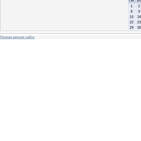
Пн
Вт
1
2
8
9
15
16
22
23
29
30
Полная версия сайта